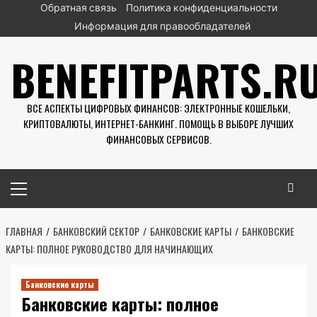
Перейти
Обратная связь
Политика конфиденциальности
к
Информация для правообладателей
содержимому
BENEFITPARTS.R
ВСЕ АСПЕКТЫ ЦИФРОВЫХ ФИНАНСОВ: ЭЛЕКТРОННЫЕ КОШЕЛЬКИ,
КРИПТОВАЛЮТЫ, ИНТЕРНЕТ-БАНКИНГ. ПОМОЩЬ В ВЫБОРЕ ЛУЧШИХ
ФИНАНСОВЫХ СЕРВИСОВ.
Основное
меню
ГЛАВНАЯ
БАНКОВСКИЙ СЕКТОР
БАНКОВСКИЕ КАРТЫ
БАНКОВСКИЕ
КАРТЫ: ПОЛНОЕ РУКОВОДСТВО ДЛЯ НАЧИНАЮЩИХ
Банковские карты
Банковские карты: полное