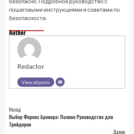
безопасно. Подробное руководство с
пошаговыми инструкциями и советами по
безопасности.
Author
Redactor
View all posts
Post
Назад
Выбор Форекс Брокера: Полное Руководство для
Navigation
Трейдеров
Далее