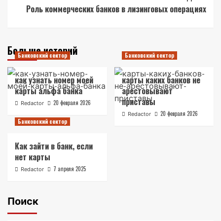
Роль коммерческих банков в лизинговых операциях
Больше историй
Банковский сектор
Банковский сектор
как узнать номер моей
карты каких банков не
карты альфа банка
арестовывают
приставы
20 февраля 2026
Redactor
20 февраля 2026
Redactor
Банковский сектор
Как зайти в банк, если
нет карты
7 апреля 2025
Redactor
Поиск