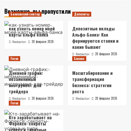
Возможно, вы пропустили
Банковский сектор
Депозиты
как узнать номер моей
Депозитные вклады
карты альфа банка
Альфа-Банка: Как
формируются ставки и
20 февраля 2026
Redactor
какие бывают
20 февраля 2026
Redactor
Forex
Бизнес
Дневной график:
Масштабирование и
незаменимый
трансформация
инструмент для
бизнеса: стратегии
трейдера
роста
20 февраля 2026
20 февраля 2026
Redactor
Redactor
Forex
Кто зарабатывает на
Форексе: секреты
успеха и типичные